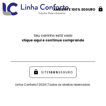
lock
AMBIENTE 100% SEGURO
Seu carrinho está vazio
clique aqui e continue comprando
.
lock
SITE
100%
SEGURO
Linha Conforto | 2024 | Todos os direitos reservados.